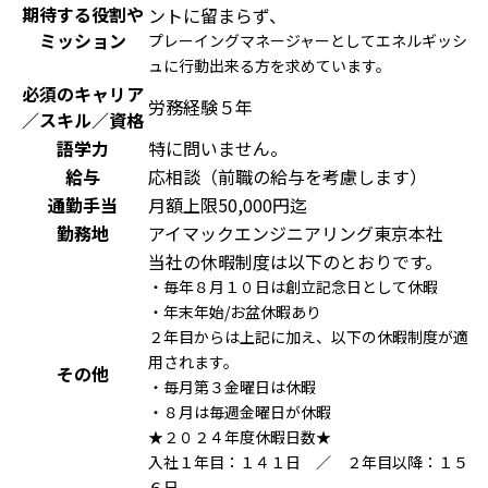
期待する役割や
ントに留まらず、
ミッション
プレーイングマネージャーとしてエネルギッシ
ュに行動出来る方を求めています。
必須のキャリア
労務経験５年
／スキル／資格
語学力
特に問いません。
給与
応相談（前職の給与を考慮します）
通勤手当
月額上限50,000円迄
勤務地
アイマックエンジニアリング東京本社
当社の休暇制度は以下のとおりです。
・毎年８月１０日は創立記念日として休暇
・年末年始/お盆休暇あり
２年目からは上記に加え、以下の休暇制度が適
用されます。
その他
・毎月第３金曜日は休暇
・８月は毎週金曜日が休暇
★２０２４年度休暇日数★
入社１年目：１４１日 ／ ２年目以降：１５
６日